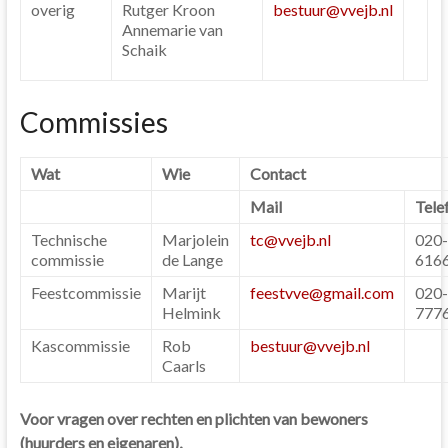
overig
Rutger Kroon
bestuur@vvejb.nl
Annemarie van
Schaik
Commissies
Wat
Wie
Contact
Mail
Tele
Technische
Marjolein
tc@vvejb.nl
020-
commissie
de Lange
616
Feestcommissie
Marijt
feestvve@gmail.com
020-
Helmink
777
Kascommissie
Rob
bestuur@vvejb.nl
Caarls
Voor vragen over rechten en plichten van bewoners
(huurders en eigenaren),